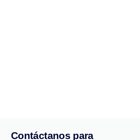
¿Cuándo Necesitas
Reparación de Motores
Eléctricos?
Si notas vibraciones excesivas, ruidos inusuales, pérdida
de potencia o cualquier otro síntoma anormal, es
probable que necesites reparación de motores eléctricos.
Nuestros expertos pueden diagnosticar el problema y
proporcionar soluciones rápidas para que tu maquinaria
vuelva a funcionar de manera óptima.
Contáctanos para